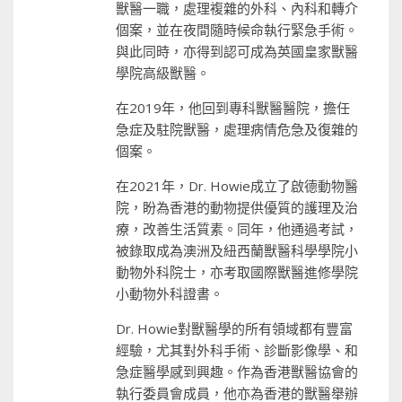
獸醫一職，處理複雜的外科、內科和轉介
個案，並在夜間隨時候命執行緊急手術。
與此同時，亦得到認可成為英國皇家獸醫
學院高級獸醫。
在2019年，他回到專科獸醫醫院，擔任
急症及駐院獸醫，處理病情危急及復雜的
個案。
在2021年，Dr. Howie成立了啟德動物醫
院，盼為香港的動物提供優質的護理及治
療，改善生活質素。同年，他通過考試，
被錄取成為澳洲及紐西蘭獸醫科學學院小
動物外科院士，亦考取國際獸醫進修學院
小動物外科證書。
Dr. Howie對獸醫學的所有領域都有豐富
經驗，尤其對外科手術、診斷影像學、和
急症醫學感到興趣。作為香港獸醫協會的
執行委員會成員，他亦為香港的獸醫舉辦