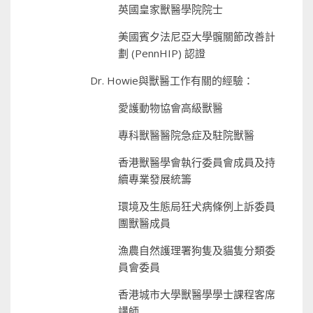
英國皇家獸醫學院院士
美國賓夕法尼亞大學髖關節改善計
劃 (PennHIP) 認證
Dr. Howie與獸醫工作有關的經驗：
愛護動物協會高級獸醫
專科獸醫醫院急症及駐院獸醫
香港獸醫學會執行委員會成員及持
續專業發展統籌
環境及生態局狂犬病條例上訴委員
團獸醫成員
漁農自然護理署狗隻及貓隻分類委
員會委員
香港城市大學獸醫學學士課程客席
講師