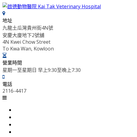
Skip
to
content
地址
九龍土瓜灣貴州街4N號
安慶大廈地下2號舖
4N Kwei Chow Street
To Kwa Wan, Kowloon
營業時間
星期一至星期日 早上9:30至晚上7:30
電話
2116-4417
主頁
服務範圍
醫院設備
團隊